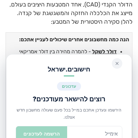
הדולר הקנדי (CAD), אחד המטבעות היציבים בעולם,
מייצג את הכלכלה החזקה והמשגשגת של קנדה.
להלן סקירה היסטורית של המטבע:
הנה כמה מחשבונים אחרים שיכולים לעניין אתכם:
דולר לשקל
- להמרה מהירה בין דולר אמריקאי
לשקל ישראלי.
מחשבון משכנתא
- לחישוב תשלומי משכנתא
חודשיים.
מחשבון גדרות אלומיניום
- לחישוב עלויות בניית
גדרות מאלומיניום.
שקל לדולר ניו זילנדי
- להמרה מהירה בין שקל
לדולר ניו זילנדי.
רוצים לשמור את המחשבון לגישה מהירה?
לחצו על כפתור "שמור מחשבון" והוסיפו אותו לסימניות