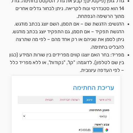
גודל גופן (פיקסלים): קבע את גודל הטקסט בחתימה. גודל
14 הוא סטנדרטי ונוח לקריאה. ניתן לבחור גדלים אחרים
מתוך הרשימה הנפתחת.
הדגשים: הדגשת שם – אם תסמן, השם יוצג בכתב מודגש.
הדגשת תפקיד – אם תסמן, גם התפקיד יוצג בכתב מודגש.
ניתן לסמן את שניהם או רק אחד מהם – לפי מה שתרצה
להבליט בחתימה.
מפריד: בחר האם יוצגו קווים מפרידים בין שורות המידע (כגון
בין שם לטלפון). לדוגמה: "קו", "נקודות", או ללא מפריד כלל
– לפי העדפה עיצובית.