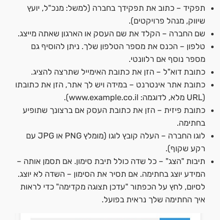
תפקיד – כתוב את תפקידך בחברה (למשל: מנכ"ל, יועץ
שיווק, מנהל פרויקטים).
שם החברה – הקלד את שם העסק או הארגון שאתה מייצג.
טלפון – הכנס את מספר הטלפון שלך. ניתן להוסיף גם
מספר נוסף אם רלוונטי.
כתובת דוא"ל – הזן את כתובת האימייל שתרצה להציג.
כתובת אתר אינטרנט – במידה ויש לך אתר, הזן את כתובתו
(URL מלא, לדוגמה: www.example.co.il).
כתובת פיזית – הזן את כתובת העסק אם ברצונך שתופיע
בחתימה.
לוגו החברה – העלה קובץ לוגו (מומלץ PNG או JPG עם
רקע שקוף).
תיבות "הצג" – כל שדה כולל תיבת סימון. אם תסמן אותה –
המידע יוצג בחתימה. אם תסיר את הסימון – השדה לא יוצג.
לסיום, לחץ על הכפתור "עדכן תצוגה מקדימה" כדי לראות
איך החתימה שלך נראית בפועל.