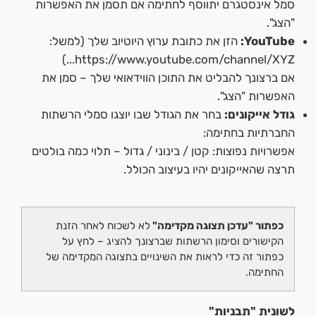
סמל אינסטגרם יתווסף לחתימה אם תסמן את האפשרות
"הצג".
YouTube:
הזן את כתובת ערוץ היוטיוב שלך (למשל:
https://www.youtube.com/channel/XYZ...)
אם ברצונך להבליט את התוכן הווידאואי שלך – סמן את
האפשרות "הצג".
גודל אייקונים:
בחר את הגודל שבו יוצגו סמלי הרשתות
החברתיות בחתימה:
אפשרויות נפוצות: קטן / בינוני / גדול – תלוי כמה בולטים
תרצה שהאייקונים יהיו בעיצוב הכולל.
כפתור "עדכן תצוגה מקדימה"
לא לשכוח לאחר הזנת
הקישורים וסימון הרשתות שברצונך להציג – לחץ על
כפתור זה כדי לראות את השינויים בתצוגה המקדימה של
החתימה.
לשונית "תבניות"