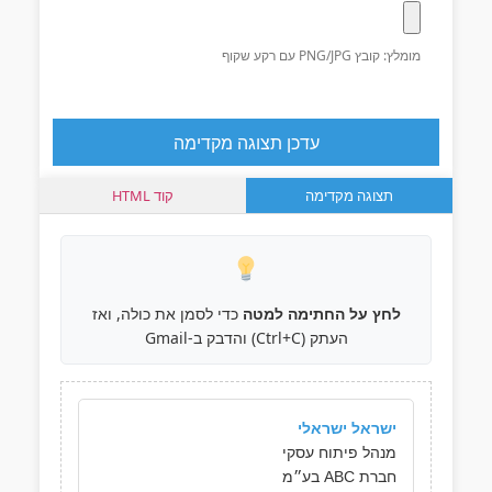
מומלץ: קובץ PNG/JPG עם רקע שקוף
עדכן תצוגה מקדימה
תצוגה מקדימה
קוד HTML
לחץ על החתימה למטה
כדי לסמן את כולה, ואז
העתק (Ctrl+C) והדבק ב-Gmail
ישראל ישראלי
מנהל פיתוח עסקי
חברת ABC בע״מ