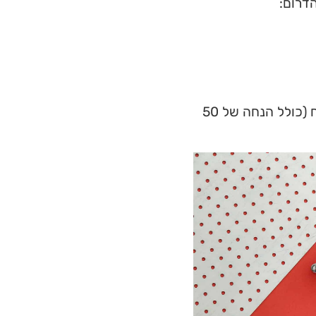
דרום:
המערכת תחשב עבורך את העלות, ותציג לדוגמה: 375 ש"ח (כולל הנחה של 50