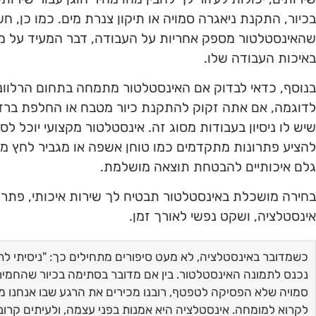
בכיור, התקנת ניאגרה סמויה או תיקון צנרת מים. כמו כן, חש
שהאינסטלטור מספק אחריות על העבודה, דבר המעיד על מקצ
באיכות העבודה שלו.
בנוסף, כדאי לבדוק אם האינסטלטור מתמחה בתחום הרלוונט
לדוגמה, אם אתה זקוק להתקנת כיור מטבח או החלפת ברז 
שיש לו ניסיון בעבודות מסוג זה. אינסטלטור מקצועי יוכל לס
להציע פתרונות מתקדמים כמו טוחן אשפה או מגביר לחץ מים
גלם איכותיים להבטחת תוצאה מושלמת.
בחירה מושכלת באינסטלטור תבטיח לך שירות איכותי, פתרון 
אינסטלציה, ושקט נפשי לאורך זמן.
כשמדובר באינסטלציה, לא מעט סיפורים מתחילים כך: "ניסיתי לתקן
נכנס לתמונה האינסטלטור. בין אם מדובר בסתימה בכיור שהחמירה
סמויה שלא הפסיקה לטפטף, רובנו מכירים את הרגע שבו אנחנו מב
לקרוא למומחה. אינסטלציה היא אמנות בפני עצמה, ולעיתים קרובות