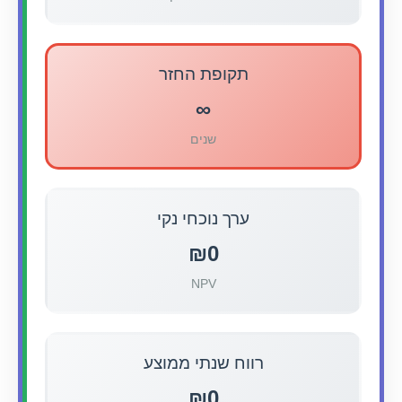
תקופת החזר
∞
שנים
ערך נוכחי נקי
₪0
NPV
רווח שנתי ממוצע
₪0